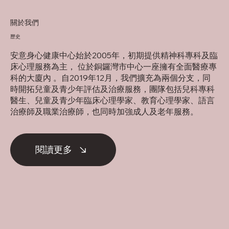
生
關於我們
歷史
安意身心健康中心始於2005年，初期提供精神科專科及臨
床心理服務為主， 位於銅鑼灣市中心一座擁有全面醫療專
科的大廈內 。自2019年12月，我們擴充為兩個分支，同
時開拓兒童及青少年評估及治療服務，團隊包括兒科專科
醫生、兒童及青少年臨床心理學家、教育心理學家、語言
治療師及職業治療師，也同時加強成人及老年服務。
閱讀更多