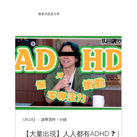
最新消息及分享
5月22日
讀畢需時 1 分鐘
202
思
【大量出現】人人都有ADHD ❓｜精