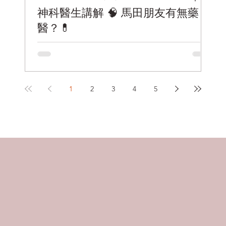
改
神科醫生講解 🧠 馬田朋友有無藥
醫？💊
思
曾
#黃清怡醫生
算
「
者
極接
1
2
3
4
5
重
多
科
見
在
為
路
而
動
際
失
境
病，