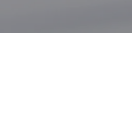
驚恐症
「最近，我經常感到頭暈、手指麻木、全身無力。雖
然我做了很多檢查，但結果都正常。但每當症狀出現
時，我就忍不住擔心自己會生病。」不治之症…”
什麼是驚恐症？
驚恐症是焦慮症的一種。 患者會在沒有任何警訊的情
況下反覆經歷恐慌發作。 在恐慌發作期間，患者會感
到極度焦慮，有時甚至沒有任何原因。 同時，他們可
能會出現不同的軀體症狀，如心慌、出汗、手顫、頭
暈或呼吸困難等。 當他們以災難性的方式解釋軀體症
狀時，惡性循環仍在繼續。 認為自己心臟病發作或中