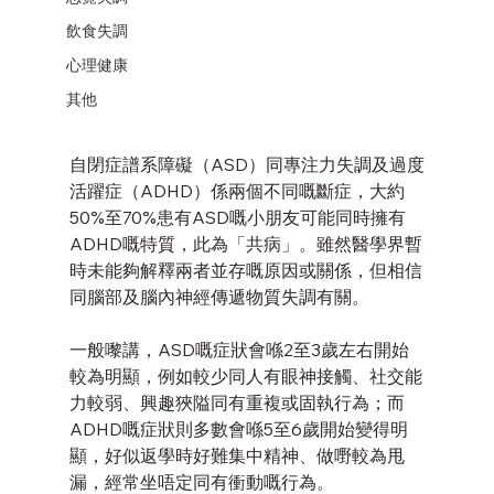
飲食失調
心理健康
其他
自閉症譜系障礙（ASD）同專注力失調及過度
活躍症（ADHD）係兩個不同嘅斷症，大約
50%至70%患有ASD嘅小朋友可能同時擁有
ADHD嘅特質，此為「共病」。雖然醫學界暫
時未能夠解釋兩者並存嘅原因或關係，但相信
同腦部及腦內神經傳遞物質失調有關。
一般嚟講，ASD嘅症狀會喺2至3歲左右開始
較為明顯，例如較少同人有眼神接觸、社交能
力較弱、興趣狹隘同有重複或固執行為；而
ADHD嘅症狀則多數會喺5至6歲開始變得明
顯，好似返學時好難集中精神、做嘢較為甩
漏，經常坐唔定同有衝動嘅行為。