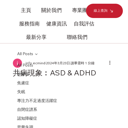
主頁
關於我們
專業團隊
線上查詢
服務指南
健康資訊
自我評估
最新分享
聯絡我們
All Posts
info ecmind
2024年3月23日
讀畢需時 1 分鐘
All Posts
共病現象︰ASD & ADHD
抑鬱症
焦慮症
失眠
專注力不足過度活躍症
自閉症譜系
認知障礙症
思覺失調