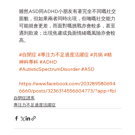
雖然ASD同ADHD小朋友有著完全不同嘅社交
面貌，但如果兩者同時出現，佢哋嘅社交能力
可能就會更差，而面對嘅挑戰亦會較多，甚至
遇到欺凌；出現焦慮或負面情緒嘅風險亦會較
高。
#自閉症
#專注力不足
過度活躍症
#共病
#精
神科專科
#ADHD
#AutisticSpectrumDisorder
#ASD
https://www.facebook.com/203289580694
6660/posts/3236314556604773/?app=fbl
自閉症譜系
專注力不足過度活躍症