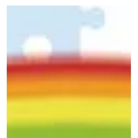
小明（化名）對自己要求好高，而且不善社交，容易發脾氣，上
堂時亦難以專心，經常需要老師提醒。每逢測驗考試前，媽媽幫
小明溫習備試，小明都好容易發脾氣，成日釀成親子衝突。 後來
媽媽帶小明去睇醫生，發現佢除咗有自閉症，同時有專注力不足
及過度活躍症情況，於是媽媽一方面同學校合作，商量...