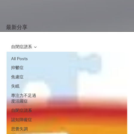
最新分享
自閉症譜系
All Posts
抑鬱症
焦慮症
失眠
專注力不足過
度活躍症
自閉症譜系
認知障礙症
思覺失調