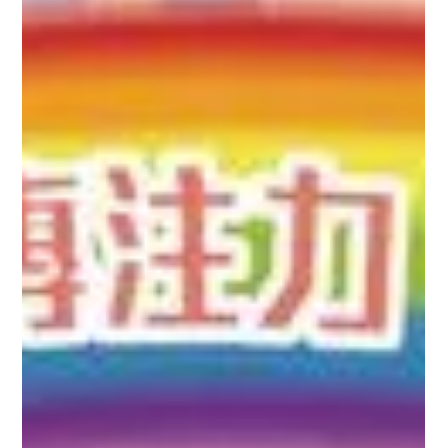
痕點算好？不妨試試以下方法： 社交故事 自閉症小朋友好多時唔
清楚規矩同恰當嘅行為，家長可以事前以社交情景故事形式，話
俾小朋友知實際考試嘅情況同規矩，以及唔遵守嘅後...