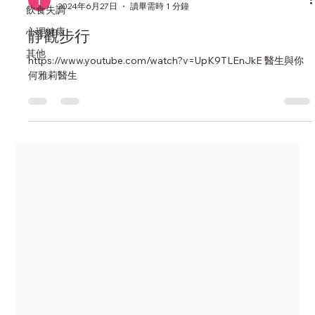
2024年6月27日
讀畢需時 1 分鐘
飲食失調
心理健康
靜觀步行
其他
https://www.youtube.com/watch?v=UpK9TLEnJkE 醫生與你
何雅莉醫生