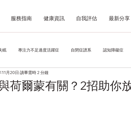
服務指南
健康資訊
自我評估
最新分享
失眠
專注力不足過度活躍症
自閉症譜系
認知障礙症
年11月20日
讀畢需時 2 分鐘
與荷爾蒙有關？2招助你