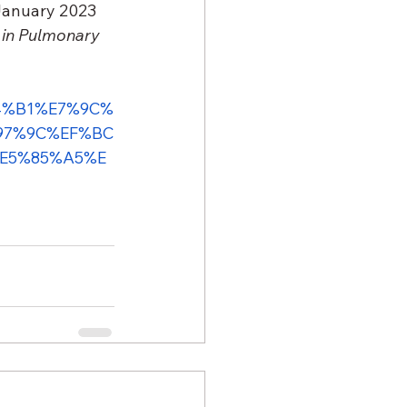
January 2023
 in Pulmonary 
%A4%B1%E7%9C%
97%9C%EF%BC
E5%85%A5%E