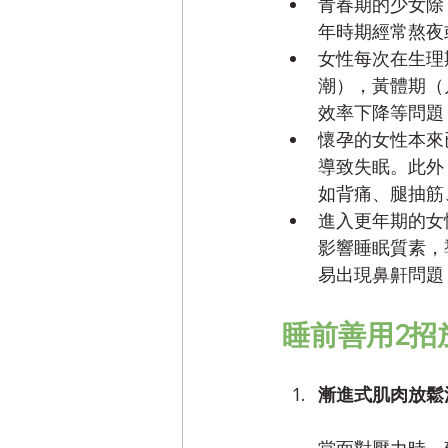
青春期的少女除
年時期經常熬夜
女性每次在生理
潮），黃體期（
效率下降等問題
懷孕的女性本來
導致失眠。此外
如背痛、腿抽筋
進入更年期的女
影響睡眠質素，
易出現鼻鼾問題
睡前善用2招
漸進式肌肉放鬆