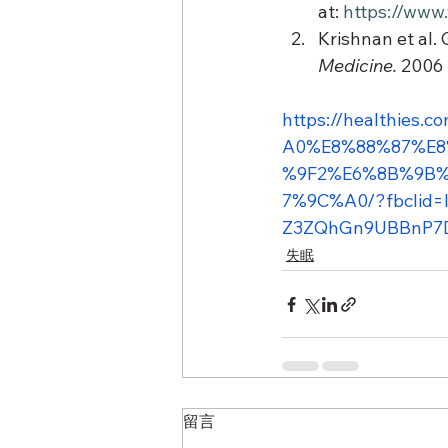
at: 
https://ww
Krishnan et al. 
Medicine.
 2006
https://healthi
A0%E8%88%87%E
%9F2%E6%8B%9B
7%9C%A0/?fbclid=
Z3ZQhGn9UBBnP7D
失眠
留言