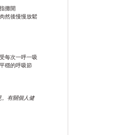
指攤開
肉然後慢慢放鬆
受每次一呼一吸
平穩的呼吸節
見。有關個人健