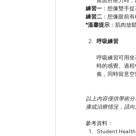
當面對壓力時，
練習一
：想像雙手捉
練習二
：想像眼前有
*溫馨提示
：肌肉放
呼吸練習
呼吸練習可用坐
時的感覺。過程
奏，同時留意空
以上內容僅供學術分
康或治療情況，請向
參考資料：
Student Heal