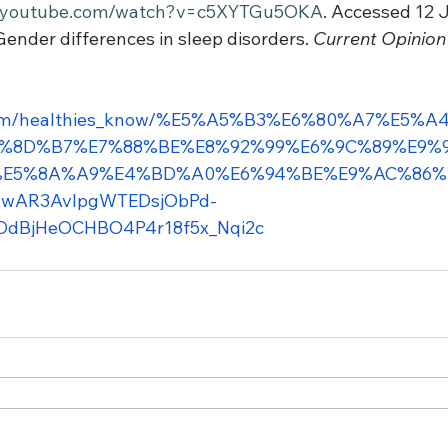
w.youtube.com/watch?v=c5XYTGu5OKA
. Accessed 12 
Gender differences in sleep disorders. 
Current Opinion
es.com/healthies_know/%E5%A5%B3%E6%80%A7%E5
8%8D%B7%E7%88%BE%E8%92%99%E6%9C%89%E9%
%E5%8A%A9%E4%BD%A0%E6%94%BE%E9%AC%86%
IwAR3AvIpgWTEDsjObPd-
dBjHeOCHBO4P4r18f5x_Nqi2c