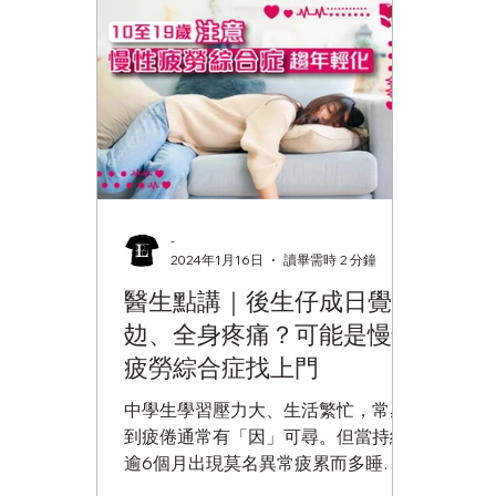
-
2024年1月16日
讀畢需時 2 分鐘
醫生點講｜後生仔成日覺
攰、全身疼痛？可能是慢性
疲勞綜合症找上門
中學生學習壓力大、生活繁忙，常感
到疲倦通常有「因」可尋。但當持續
逾6個月出現莫名異常疲累而多睡也沒
幫助，甚至連從坐位站起來也像舉重