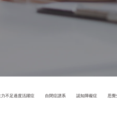
注力不足過度活躍症
自閉症譜系
認知障礙症
思覺