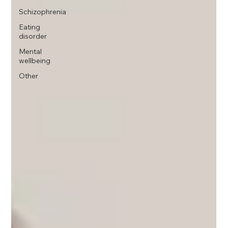
Schizophrenia
Eating
disorder
Mental
wellbeing
Other