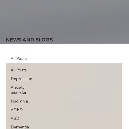
NEWS AND BLOGS
All Posts
All Posts
Depression
Anxiety
disorder
Insomnia
ADHD
ASD
Dementia