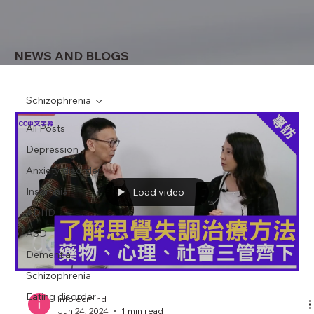
NEWS AND BLOGS
Schizophrenia
All Posts
Depression
Anxiety disorder
Insomnia
Load video
ADHD
ASD
Dementia
Schizophrenia
Eating disorder
info ecmind
Jun 24, 2024
1 min read