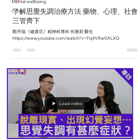
Mental wellbeing
了解思覺失調治療方法 藥物、心理、社會
Other
三管齊下
鄭丹瑞《健康旦》精神科專科 何雅莉 醫生
https://www.youtube.com/watch?v=Fq4VRw0ALXQ
Load video