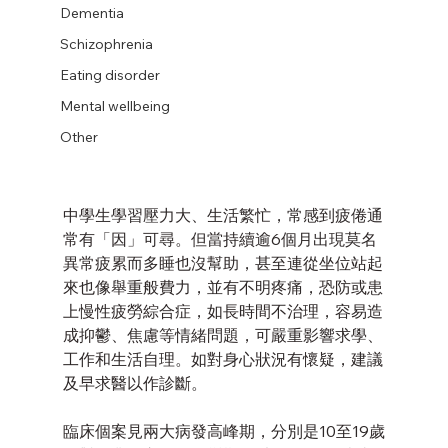
Dementia
Schizophrenia
Eating disorder
Mental wellbeing
Other
中學生學習壓力大、生活繁忙，常感到疲倦通
常有「因」可尋。但當持續逾6個月出現莫名
異常疲累而多睡也沒幫助，甚至連從坐位站起
來也像舉重般費力，並有不明疼痛，恐防或患
上慢性疲勞綜合症，如長時間不治理，容易造
成抑鬱、焦慮等情緒問題，可嚴重影響求學、
工作和生活自理。如對身心狀況有懷疑，建議
及早求醫以作診斷。
臨床個案見兩大病發高峰期，分別是10至19歲