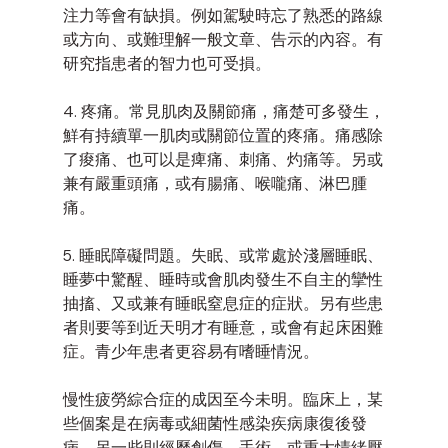
注力等會有缺損。例如駕駛時忘了熟悉的路線
或方向、或難理解一般文章、告示的內容。有
研究指患者的智力也可受損。
4. 疼痛。常見肌肉及關節痛，痛楚可多發生，
鮮有持續單一肌肉或關節位置的疼痛。痛感除
了痠痛、也可以是痺痛、刺痛、灼痛等。另或
兼有嚴重頭痛，或有腸痛、喉嚨痛、淋巴腫
痛。
5. 睡眠障礙問題。失眠、或常處於淺層睡眠、
睡夢中驚醒、睡時或會肌肉發生不自主的攣性
抽搐、又或兼有睡眠窒息症的症狀。另有些患
者則要等到近天明才有睡意，或會有起床困難
症。青少年患者更容易有嗜睡情況。
慢性疲勞綜合症的成因至今未明。臨床上，某
些個案是在病毒或細菌性感染疾病康復後發
病、另一些則經歷創傷、手術、或重大情緒壓