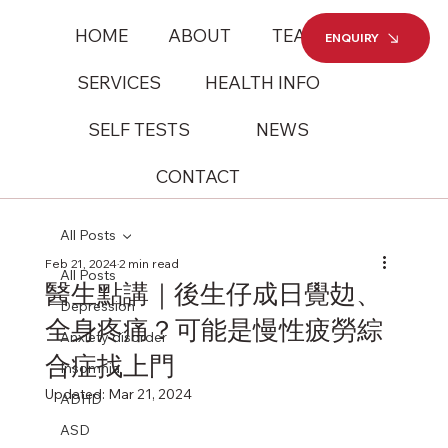
HOME
ABOUT
TEAM
ENQUIRY
SERVICES
HEALTH INFO
SELF TESTS
NEWS
CONTACT
All Posts
Feb 21, 2024
2 min read
All Posts
醫生點講｜後生仔成日覺攰、
Depression
全身疼痛？可能是慢性疲勞綜
Anxiety disorder
合症找上門
Insomnia
Updated:
Mar 21, 2024
ADHD
ASD