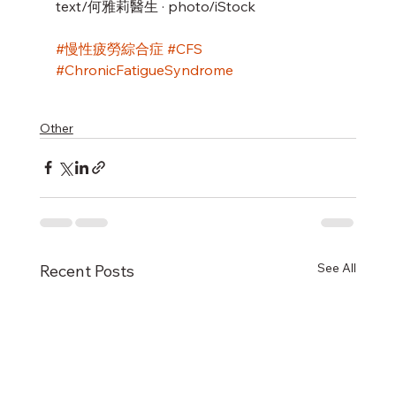
text/何雅莉醫生 · photo/iStock 
#慢性疲勞綜合症
#CFS
#ChronicFatigueSyndrome
Other
See All
Recent Posts