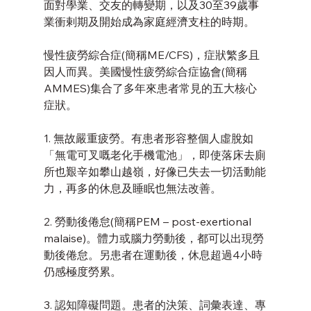
面對學業、交友的轉變期，以及30至39歲事
業衝剌期及開始成為家庭經濟支柱的時期。
慢性疲勞綜合症(簡稱ME/CFS)，症狀繁多且
因人而異。美國慢性疲勞綜合症協會(簡稱
AMMES)集合了多年來患者常見的五大核心
症狀。
1. 無故嚴重疲勞。有患者形容整個人虛脫如
「無電可叉嘅老化手機電池」，即使落床去廁
所也艱辛如攀山越嶺，好像已失去一切活動能
力，再多的休息及睡眠也無法改善。
2. 勞動後倦怠(簡稱PEM – post-exertional 
malaise)。體力或腦力勞動後，都可以出現勞
動後倦怠。另患者在運動後，休息超過4小時
仍感極度勞累。
3. 認知障礙問題。患者的決策、詞彙表達、專