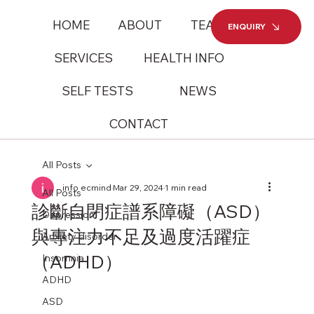
HOME
ABOUT
TEAM
ENQUIRY
SERVICES
HEALTH INFO
SELF TESTS
NEWS
CONTACT
All Posts
info ecmind
Mar 29, 2024
1 min read
All Posts
診斷自閉症譜系障礙（ASD）
Depression
與專注力不足及過度活躍症
Anxiety disorder
（ADHD）
Insomnia
ADHD
ASD