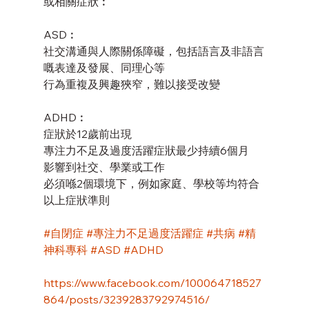
或相關症狀︰
ASD︰
社交溝通與人際關係障礙，包括語言及非語言
嘅表達及發展、同理心等
行為重複及興趣狹窄，難以接受改變
ADHD︰
症狀於12歲前出現
專注力不足及過度活躍症狀最少持續6個月
影響到社交、學業或工作
必須喺2個環境下，例如家庭、學校等均符合
以上症狀準則
#自閉症
#專注力不足
過度活躍症
#共病
#精
神科專科
#ASD
#ADHD
https://www.facebook.com/100064718527
864/posts/3239283792974516/