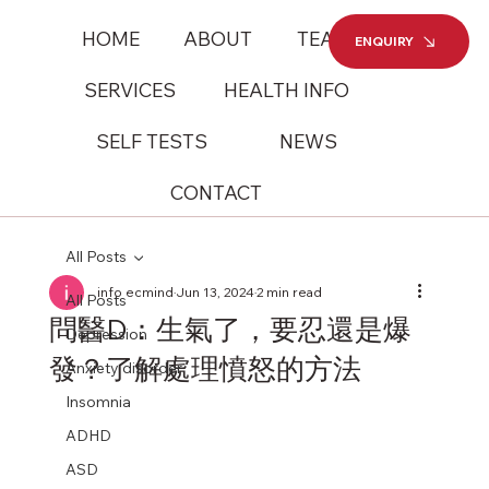
HOME
ABOUT
TEAM
ENQUIRY
SERVICES
HEALTH INFO
SELF TESTS
NEWS
CONTACT
All Posts
info ecmind
Jun 13, 2024
2 min read
All Posts
問醫D：生氣了，要忍還是爆
Depression
發？了解處理憤怒的方法
Anxiety disorder
Insomnia
ADHD
ASD