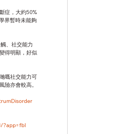
斷症，大約50%
醫學界暫時未能夠
接觸、社交能力
始變得明顯，好似
佢哋嘅社交能力可
風險亦會較高。
trumDisorder
3/?app=fbl