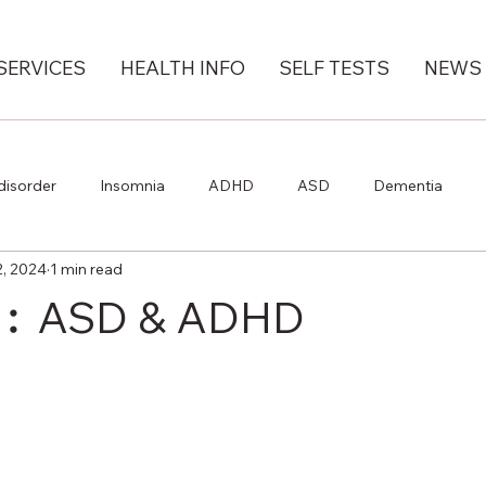
SERVICES
HEALTH INFO
SELF TESTS
NEWS
disorder
Insomnia
ADHD
ASD
Dementia
2, 2024
1 min read
ASD & ADHD