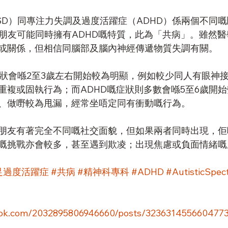
SD）同專注力失調及過度活躍症（ADHD）係兩個不同嘅
嘅小朋友可能同時擁有ADHD嘅特質，此為「共病」。雖然
或關係，但相信同腦部及腦內神經傳遞物質失調有關。
症狀會喺2至3歲左右開始較為明顯，例如較少同人有眼神
重複或固執行為；而ADHD嘅症狀則多數會喺5至6歲開
、做嘢較為甩漏，經常坐唔定同有衝動嘅行為。
D小朋友有著完全不同嘅社交面貌，但如果兩者同時出現，
嘅挑戰亦會較多，甚至遇到欺凌；出現焦慮或負面情緒嘅
足
過度活躍症
#共病
#精神科專科
#ADHD
#AutisticSpec
ook.com/2032895806946660/posts/323631455660477