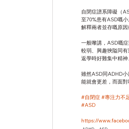
自閉症譜系障礙（A
至70%患有ASD
解釋兩者並存嘅原因
一般嚟講，ASD嘅
較弱、興趣狹隘同有
返學時好難集中精神
雖然ASD同ADH
能就會更差，而面對
#自閉症
#專注力不
#ASD
https://www.faceb
ADHD
ASD