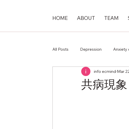
HOME
ABOUT
TEAM
All Posts
Depression
Anxiety 
info ecmind
Mar 2
Mental wellbeing
Other
共病現象︰