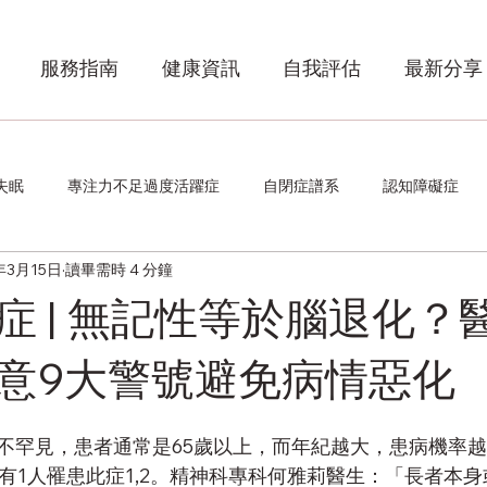
服務指南
健康資訊
自我評估
最新分享
失眠
專注力不足過度活躍症
自閉症譜系
認知障礙症
年3月15日
讀畢需時 4 分鐘
症 | 無記性等於腦退化？
意9大警號避免病情惡化
不罕見，患者通常是65歲以上，而年紀越大，患病機率越
便有1人罹患此症1,2。精神科專科何雅莉醫生：「長者本