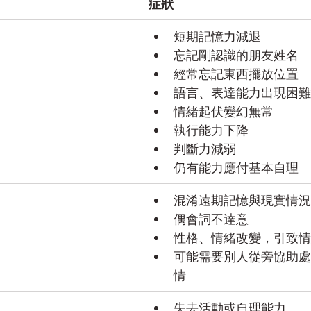
症狀
短期記憶力減退
忘記剛認識的朋友姓名
經常忘記東西擺放位置
語言、表達能力出現困難
情緒起伏變幻無常
執行能力下降
判斷力減弱
仍有能力應付基本自理
混淆遠期記憶與現實情況
偶會詞不達意
性格、情緒改變，引致情
可能需要別人從旁協助處
情
失去活動或自理能力