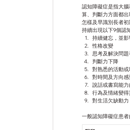
認知障礙症是指大腦
算、判斷力方面都出
怎樣及早識別長者初
持續出現以下9個認
持續健忘，並影
性格改變
思考及解決問題
判斷力下降
對熟悉的活動或
對時間及方向感
說話或書寫能力
行為及情緒變得
對生活欠缺動力
一般認知障礙症患者