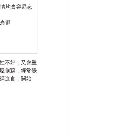
情均會容易忘
衰退
性不好，又會重
屋偷竊，經常覺
經進食；開始