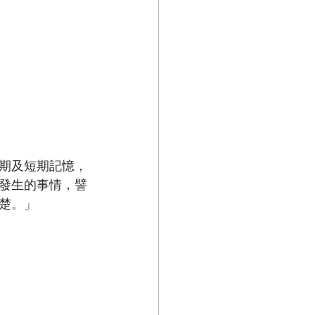
期及短期記憶，
發生的事情，譬
楚。」