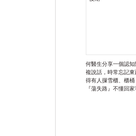
何醫生分享一個認知
複說話，時常忘記東
得有人摷雪櫃、櫃桶
『蕩失路』不懂回家