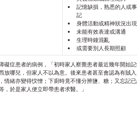
記憶缺損，熟悉的人或事
記
身體活動或精神狀況出現
未能有效表達或溝通
生理時鐘混亂
或需要別人長期照顧
障礙症患者的病例，「初時家人察覺患者最近幾年開始記
西放哪兒，但家人不以為意。後來患者甚至會認為有賊入
，情緒亦變得忟憎；下廚時竟不懂分辨鹽、糖；又忘記已
等，於是家人便立即帶患者求醫。」