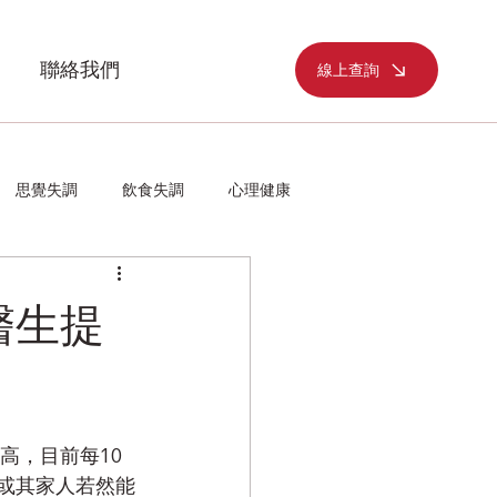
聯絡我們
線上查詢
思覺失調
飲食失調
心理健康
醫生提
高，目前每10
身或其家人若然能