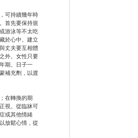
，可持續幾年時
。首先要保持規
或游泳等不太吃
藏於心中。建立
與丈夫要互相體
之外。女性只要
年期。日子一
蒙補充劑，以渡
；在轉換的期
正視。從臨牀可
症或其他情緒
以放鬆心情，從