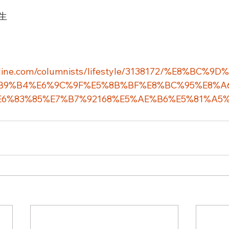
生
dline.com/columnists/lifestyle/3138172/%E8%BC%9
B9%B4%E6%9C%9F%E5%8B%BF%E8%BC%95%E8%A
E6%83%85%E7%B7%92168%E5%AE%B6%E5%81%A5