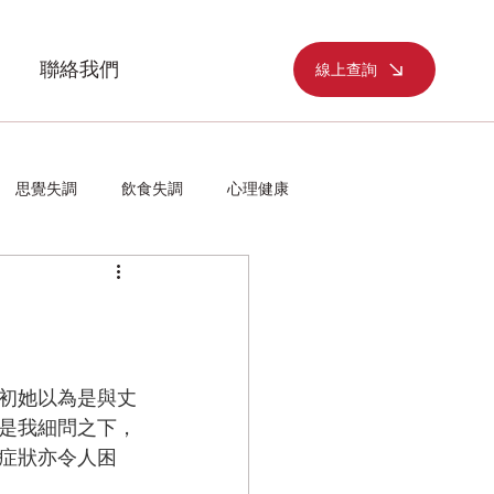
聯絡我們
線上查詢
思覺失調
飲食失調
心理健康
初她以為是與丈
是我細問之下，
症狀亦令人困