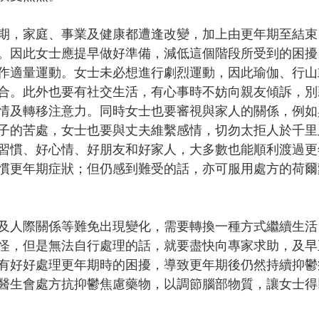
期，家庭、事業及健康都遭逢改變，加上由更年期至結束
。因此女士應提早做好準備，減低這個階段所受到的困擾
作適量運動。女士未必想進行劇烈運動，因此瑜伽、行山
合。此外也要有社交生活，有心事時不妨向親友傾訴，別
情及轉移注意力。同時女士也要審視與家人的關係，例如
子的苦處，女士也要與丈夫維繫感情，切勿太拒人於千里
習慣、好心情、好朋友和好家人，大多數也能順利渡過更
慣更年期症狀；但仍感到難受的話，亦可服用處方的荷爾
及人際關係等難免出現變化，需要轉換一種方式繼續生活
怪，但是無法自行處理的話，就要盡快向專家求助，及早
有好好處理更年期時的困擾，導致更年期後仍然持續抑鬱
醫生會處方抗抑鬱焦慮藥物，以調節腦部物質，讓女士得