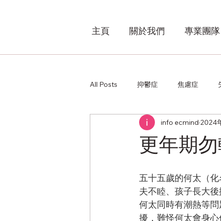
主頁
關於我們
專業團隊
All Posts
抑鬱症
焦慮症
info ecmind
2024
其他
更年期勿
五十五歲的何太（化
夫不睦、孩子長大後
何太同時有潮熱等問
擾，難怪何太會身心