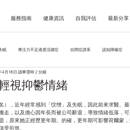
服務指南
健康資訊
自我評估
最新分享
失眠
專注力不足過度活躍症
自閉症譜系
認知障礙症
年4月18日
讀畢需時 2 分鐘
輕視抑鬱情緒
名），近年經常感到「忟憎」及失眠，因此前來求醫。最
搬走，以及擔心因年長而被公司辭退，導致情緒低落，可
題，原來她正經歷更年期。的確，更年期可影響荷爾蒙，
俱受煎熬。