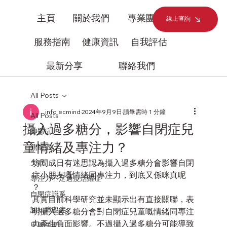
主頁
關於我們
專業團隊
線上查詢
服務指南
健康資訊
自我評估
最新分享
聯絡我們
All Posts
info ecmind
2024年9月9日
讀畢需時 1 分鐘
All Posts
攝入過多糖分，影響自閉症兒
抑鬱症
童情緒及專注力？
焦慮症
坊間成日有迷思認為攝入過多糖分會影響自閉
失眠
症小朋友嘅情緒同專注力，到底又係咪真呢
專注力不足過度活躍症
？
自閉症譜系
其實目前科學研究並未顯示出有直接關聯，表
認知障礙症
明攝入過多糖分會對自閉症兒童嘅情緒同專注
力產生負面影響。不過攝入過多糖分可能導致
思覺失調