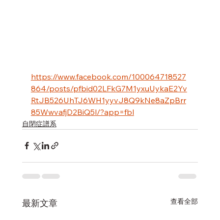
https://www.facebook.com/100064718527
864/posts/pfbid02LFkG7M1yxuUykaE2Yv
RtJB526UhTJ6WH1yyvJ8Q9kNe8aZpBrr
85WwvafjD2BiQ5l/?app=fbl
自閉症譜系
查看全部
最新文章