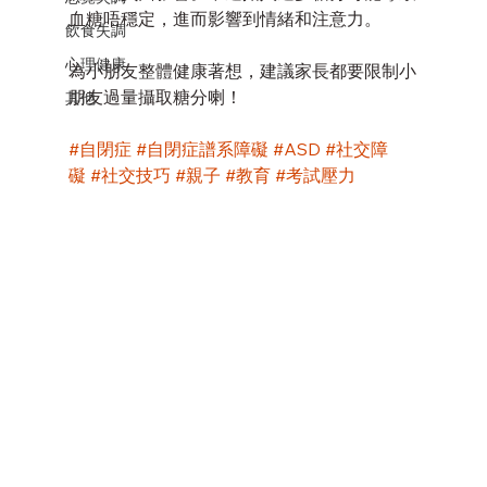
血糖唔穩定，進而影響到情緒和注意力。
飲食失調
心理健康
為小朋友整體健康著想，建議家長都要限制小
朋友過量攝取糖分喇！
其他
#自閉症
#自閉症譜系障礙
#ASD
#社交障
礙
#社交技巧
#親子
#教育
#考試壓力