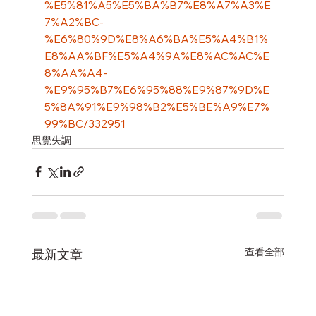
%E5%81%A5%E5%BA%B7%E8%A7%A3%E
7%A2%BC-
%E6%80%9D%E8%A6%BA%E5%A4%B1%
E8%AA%BF%E5%A4%9A%E8%AC%AC%E
8%AA%A4-
%E9%95%B7%E6%95%88%E9%87%9D%E
5%8A%91%E9%98%B2%E5%BE%A9%E7%
99%BC/332951
思覺失調
查看全部
最新文章