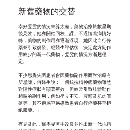
新舊藥物的交替
幸好雯雯的情況未算太差，藥物治療於數星期
後見效，她亦開始回校上課。不過隨着病情好
轉，藥物的副作用亦逐漸浮現，她因此自行停
藥並引致復發。經醫生評估後，決定處方副作
用較少的新一代藥物，雯雯的情況方漸趨穩
定。
不少思覺失調患者會因藥物副作用而對治療有
所忌諱，何醫生說︰「傳統抗精神病藥物雖然
對陽性症狀有顯著療效，但較常引致肢體動作
相關的副作用，例如坐立不安、震顫及肌肉僵
硬等，其不適感容易導致患者自行停藥甚至拒
絕服藥。」
有見及此，醫學界著手改良並推出新一代抗精