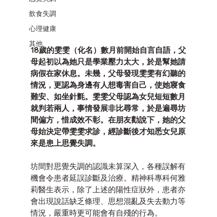
飲食失調
心理健康
其他
18歲的雯雯（化名）數月前開始自言自語，父
母起初以為她只是學業壓力太大，於是幫她請
病假在家休息。未幾，父母發現雯雯有幻聽的
情況，更認為身邊有人想毒害自己，使她寢食
難安、如坐針氈。雯雯父母認為女兒短短數月
就判若兩人，事情發展非比尋常，於是遍尋坊
間偏方，惜成效不彰。在朋友勸說下，她的父
母始決定帶雯雯求診，經診斷後才知悉女兒原
來是患上思覺失調。
坊間對思覺失調的認識未算深入，各種誤解有
機會令患者延誤診斷及治療。精神科專科何雅
莉醫生表示，除了上述的陽性症狀外，患者亦
會出現說話缺乏條理、思想混亂及失去動力等
情況，嚴重時更可能會有自殘的行為。