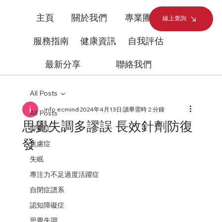
主頁
關於我們
專業團隊
線上查詢
服務指南
健康資訊
自我評估
最新分享
聯絡我們
All Posts
info ecmind
2024年4月13日
讀畢需時 2 分鐘
All Posts
思覺失調多謬誤 長效針劑防復
抑鬱症
發
焦慮症
失眠
專注力不足過度活躍症
自閉症譜系
認知障礙症
思覺失調