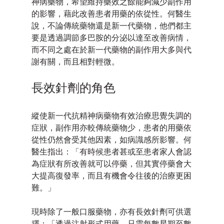
神病藥物，希望維持藥效之餘能夠減少副作用
的影響，藉此改善患者用藥的依從性。何醫生
說，不論傳統藥物還是新一代藥物，他們都主
要是透過調節多巴胺的分泌以達至改善病情，
而不同之處在於新一代藥物的副作用大多與代
謝有關，而且相對輕微。
長效針劑的角色
縱使新一代抗精神病藥物有效治療思覺失調的
症狀，副作用亦較傳統藥物少，患者的用藥依
從性仍然會受其他因素，如病識感所影響。何
醫生指出：「有時候患者甚或至患者家人會認
為症狀有所改善就可以停藥，但其實停藥會大
大提高復發率，而且有機會令往後的治療更困
難。」
現時除了一般口服藥物，亦有長效針劑可供選
擇：「透過注射形式用藥，只需每數星期至數