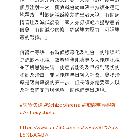
個月注射一次，藥效就會於血液中持續並穩定
地釋放，對於病識感較差的患者來說，有助病
情管理及減低復發，家人亦毋須經常提點患者
服藥，有助減少磨擦，紓緩雙方壓力，可謂雙
嬴的選擇。」
何醫生寄語，有時候標籤化及社會上的謬誤都
是源於不認識，故希望藉此讓更多人能夠認識
並了解思覺失調，使患者能夠及早得到適切的
診斷及治療，並且能夠早日融入社會。藥物治
療是邁向康復的第一步，但長遠亦需要家人以
及社會的支持與包容，助他們走出逆境。
#思覺失調
#Schizophrenia
#抗精神病藥物
#Antipsychotic
https://www.am730.com.hk/%E5%81%A5%
E5%BA%B7/-