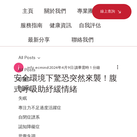
主頁
關於我們
專業團隊
線上查詢
服務指南
健康資訊
自我評估
最新分享
聯絡我們
All Posts
info ecmind
2024年4月9日
讀畢需時 1 分鐘
All Posts
安全環境下驚恐突然來襲！腹
抑鬱症
式呼吸助紓緩情緒
焦慮症
失眠
專注力不足過度活躍症
自閉症譜系
認知障礙症
思覺失調