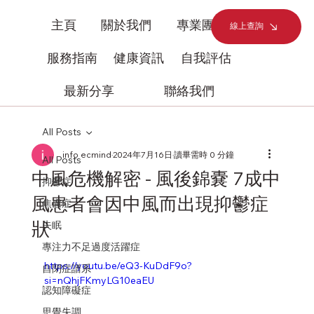
主頁
關於我們
專業團隊
線上查詢
服務指南
健康資訊
自我評估
最新分享
聯絡我們
All Posts
info ecmind
2024年7月16日
讀畢需時 0 分鐘
All Posts
中風危機解密 - 風後錦嚢 7成中
抑鬱症
風患者會因中風而出現抑鬱症
焦慮症
狀
失眠
專注力不足過度活躍症
https://youtu.be/eQ3-KuDdF9o?
自閉症譜系
si=nQhjFKmyLG10eaEU
認知障礙症
思覺失調