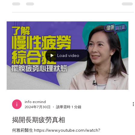
後生仔成日覺攰、全身疼痛？可能是慢性
疲勞綜合症找上門
中學生學習壓力大、生活繁忙，常感到疲倦通常有「因」可尋。
但當持續逾6個月出現莫名異常疲累而多睡也沒幫助，甚至連從坐
位站起來也像舉重般費力，並有不明疼痛，恐防或患上慢性疲勞
綜合症，如長時間不治理，容易造成抑鬱、焦慮等情緒問題，可
嚴重影響求學、工作和生活自理。如對身心狀況有懷疑...
Load video