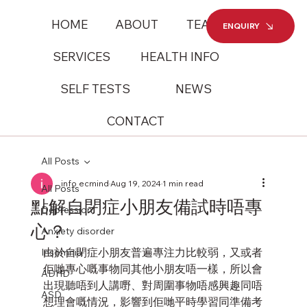
HOME
ABOUT
TEAM
ENQUIRY
SERVICES
HEALTH INFO
SELF TESTS
NEWS
CONTACT
All Posts
info ecmind
Aug 19, 2024
1 min read
All Posts
點解自閉症小朋友備試時唔專
Depression
心？
Anxiety disorder
由於自閉症小朋友普遍專注力比較弱，又或者
Insomnia
佢哋專心嘅事物同其他小朋友唔一樣，所以會
ADHD
出現聽唔到人講嘢、對周圍事物唔感興趣同唔
ASD
想理會嘅情況，影響到佢哋平時學習同準備考