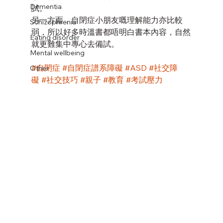
Dementia
試。
另一方面，自閉症小朋友嘅理解能力亦比較
Schizophrenia
弱，所以好多時溫書都唔明白書本內容，自然
Eating disorder
就更難集中專心去備試。
Mental wellbeing
#自閉症
#自閉症譜系障礙
#ASD
#社交障
Other
礙
#社交技巧
#親子
#教育
#考試壓力