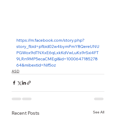
https://m.facebook.com/story.php?
story_fbid=pfbid02w4bymPmY8QereUNU
PGWox9dTNXxE6qLxkKdVwLuKs9rSxi4FT
9LRn9MP5ecaCMEgl&id=1000647185278
64&mibextid=Nif5oz
ASD
See All
Recent Posts