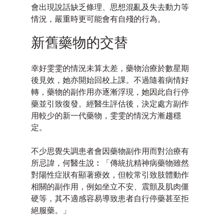
會出現說話缺乏條理、思想混亂及失去動力等
情況，嚴重時更可能會有自殘的行為。
新舊藥物的交替
幸好雯雯的情況未算太差，藥物治療於數星期
後見效，她亦開始回校上課。不過隨着病情好
轉，藥物的副作用亦逐漸浮現，她因此自行停
藥並引致復發。經醫生評估後，決定處方副作
用較少的新一代藥物，雯雯的情況方漸趨穩
定。
不少思覺失調患者會因藥物副作用而對治療有
所忌諱，何醫生說︰「傳統抗精神病藥物雖然
對陽性症狀有顯著療效，但較常引致肢體動作
相關的副作用，例如坐立不安、震顫及肌肉僵
硬等，其不適感容易導致患者自行停藥甚至拒
絕服藥。」