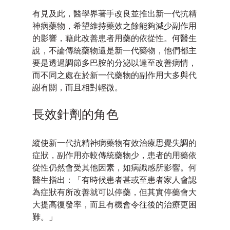
有見及此，醫學界著手改良並推出新一代抗精
神病藥物，希望維持藥效之餘能夠減少副作用
的影響，藉此改善患者用藥的依從性。何醫生
說，不論傳統藥物還是新一代藥物，他們都主
要是透過調節多巴胺的分泌以達至改善病情，
而不同之處在於新一代藥物的副作用大多與代
謝有關，而且相對輕微。
長效針劑的角色
縱使新一代抗精神病藥物有效治療思覺失調的
症狀，副作用亦較傳統藥物少，患者的用藥依
從性仍然會受其他因素，如病識感所影響。何
醫生指出：「有時候患者甚或至患者家人會認
為症狀有所改善就可以停藥，但其實停藥會大
大提高復發率，而且有機會令往後的治療更困
難。」