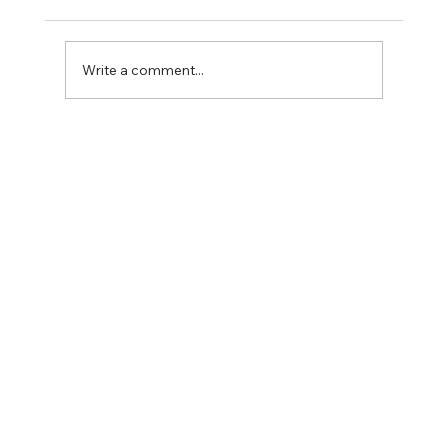
Write a comment...
了解思覺失調治療方法 藥物、心理、社會
三管齊下