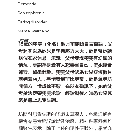
Dementia
Schizophrenia
Eating disorder
Mental wellbeing
Other
18歲的雯雯（化名）數月前開始自言自語，父
母起初以為她只是學業壓力太大，於是幫她請
病假在家休息。未幾，父母發現雯雯有幻聽的
情況，更認為身邊有人想毒害自己，使她寢食
難安、如坐針氈。雯雯父母認為女兒短短數月
就判若兩人，事情發展非比尋常，於是遍尋坊
間偏方，惜成效不彰。在朋友勸說下，她的父
母始決定帶雯雯求診，經診斷後才知悉女兒原
來是患上思覺失調。
坊間對思覺失調的認識未算深入，各種誤解有
機會令患者延誤診斷及治療。精神科專科何雅
莉醫生表示，除了上述的陽性症狀外，患者亦