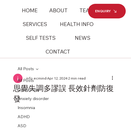
HOME
ABOUT
TEAM
ENQUIRY
SERVICES
HEALTH INFO
SELF TESTS
NEWS
CONTACT
All Posts
info ecmind
Apr 12, 2024
2 min read
All Posts
思覺失調多謬誤 長效針劑防復
Depression
發
Anxiety disorder
Insomnia
ADHD
ASD