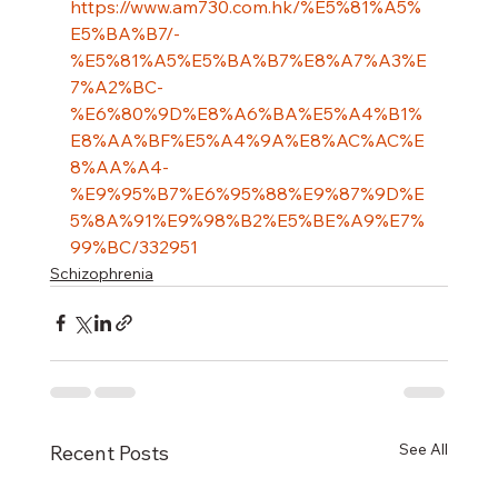
https://www.am730.com.hk/%E5%81%A5%
E5%BA%B7/-
%E5%81%A5%E5%BA%B7%E8%A7%A3%E
7%A2%BC-
%E6%80%9D%E8%A6%BA%E5%A4%B1%
E8%AA%BF%E5%A4%9A%E8%AC%AC%E
8%AA%A4-
%E9%95%B7%E6%95%88%E9%87%9D%E
5%8A%91%E9%98%B2%E5%BE%A9%E7%
99%BC/332951
Schizophrenia
See All
Recent Posts