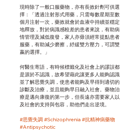
現時除了一般口服藥物，亦有長效針劑可供選
擇：「透過注射形式用藥，只需每數星期至數
個月注射一次，藥效就會於血液中持續並穩定
地釋放，對於病識感較差的患者來說，有助病
情管理及減低復發，家人亦毋須經常提點患者
服藥，有助減少磨擦，紓緩雙方壓力，可謂雙
嬴的選擇。」
何醫生寄語，有時候標籤化及社會上的謬誤都
是源於不認識，故希望藉此讓更多人能夠認識
並了解思覺失調，使患者能夠及早得到適切的
診斷及治療，並且能夠早日融入社會。藥物治
療是邁向康復的第一步，但長遠亦需要家人以
及社會的支持與包容，助他們走出逆境。
#思覺失調
#Schizophrenia
#抗精神病藥物
#Antipsychotic