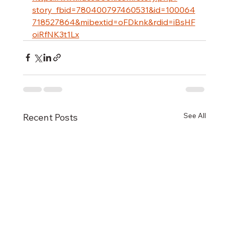
story_fbid=780400797460531&id=100064
718527864&mibextid=oFDknk&rdid=iBsHF
oiRfNK3t1Lx
See All
Recent Posts