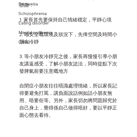
Dementia
部曲：
Schizophrenia
1. 家長首先要保持自己情緒穩定，平靜心境
Eating disorder
Mental wellbeing
2. 喺安全嘅環境及狀況下，先俾空間及時間小
朋友冷靜
Other
3. 等小朋友冷靜完之後，家長再慢慢引導小朋
友講返感受，了解小朋友諗法，同時提點下次
發脾氣前要注意嘅地方
自閉症小朋友往往唔識處理情緒，所以家長記
得要避免打罵，講負面說話例如話小朋友無
用、唔要佢等。另外，家長切勿將問題歸究於
自己身上，覺得係自己做得唔好，要以平靜正
面心態去看待。