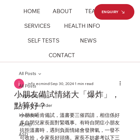
HOME
ABOUT
TEAM
ENQUIRY
SERVICES
HEALTH INFO
SELF TESTS
NEWS
CONTACT
All Posts
info ecmind
Sep 30, 2024
1 min read
All Posts
小朋友備試情緒大「爆炸」，
Depression
點算好？
Anxiety disorder
小朋友唔肯備試，溫書要三催四請，相信係好
Insomnia
多自閉兒家長面對緊嘅事。有時自閉症小朋友
ADHD
抗拒溫書時，遇到負面情緒會發脾氣，一發不
ASD
可收拾，令家長好頭痛。家長不妨參考以下三